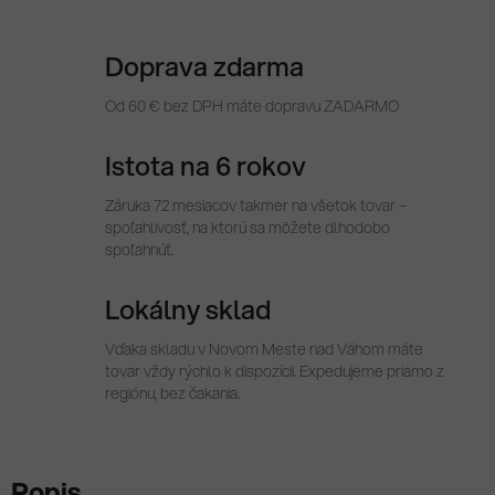
Doprava zdarma
Od 60 € bez DPH máte dopravu ZADARMO
Istota na 6 rokov
Záruka 72 mesiacov takmer na všetok tovar –
spoľahlivosť, na ktorú sa môžete dlhodobo
spoľahnúť.
Lokálny sklad
Vďaka skladu v Novom Meste nad Váhom máte
tovar vždy rýchlo k dispozícii. Expedujeme priamo z
regiónu, bez čakania.
Popis