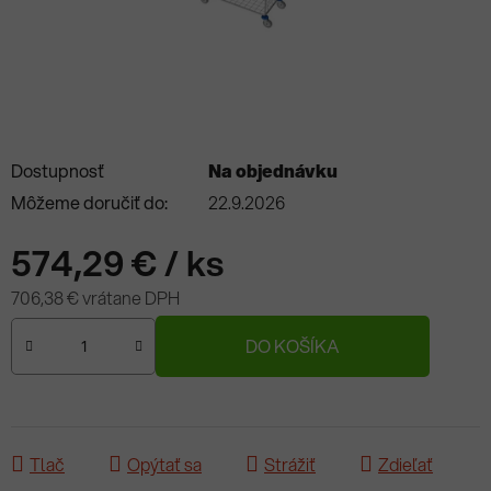
Dostupnosť
Na objednávku
Môžeme doručiť do:
22.9.2026
574,29 €
/ ks
706,38 € vrátane DPH
Jednotková cena:
DO KOŠÍKA
Tlač
Opýtať sa
Strážiť
Zdieľať