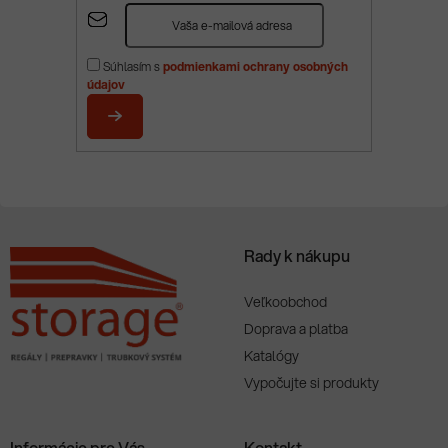
Z
á
p
Súhlasím s
podmienkami ochrany osobných
ä
údajov
t
i
PRIHLÁSIŤ
e
SA
Rady k nákupu
Veľkoobchod
Doprava a platba
Katalógy
Vypočujte si produkty
Informácie pre Vás
Kontakt