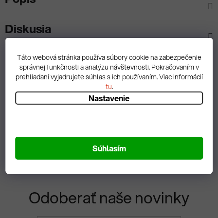
Diskusia
Táto webová stránka používa súbory cookie na zabezpečenie
správnej funkčnosti a analýzu návštevnosti. Pokračovaním v
prehliadaní vyjadrujete súhlas s ich používaním. Viac informácií
Spätná väzba
tu
.
Nastavenie
Zobrazit hodnotenie
Súhlasím
Odoberať naše novinky