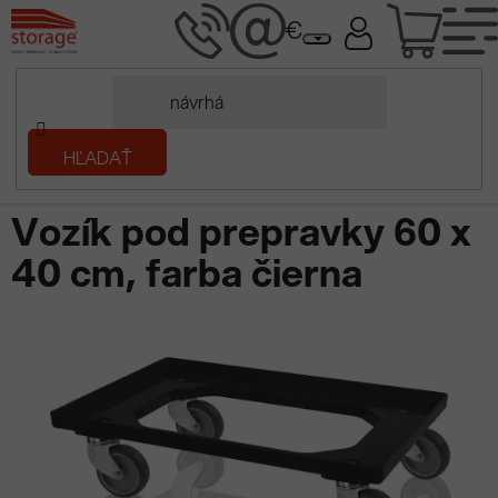
Prejsť
NÁK
na
obsah
KOŠÍ
Domov
HĽADAŤ
/
Plastové prepravky
/
Vozíky pod prepravky
/
Vozík pod prepravky
60 x 40 cm, farba čierna
Vozík pod prepravky 60 x
40 cm, farba čierna