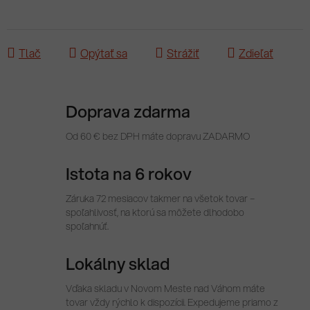
Tlač
Opýtať sa
Strážiť
Zdieľať
Doprava zdarma
Od 60 € bez DPH máte dopravu ZADARMO
Istota na 6 rokov
Záruka 72 mesiacov takmer na všetok tovar –
spoľahlivosť, na ktorú sa môžete dlhodobo
spoľahnúť.
Lokálny sklad
Vďaka skladu v Novom Meste nad Váhom máte
tovar vždy rýchlo k dispozícii. Expedujeme priamo z