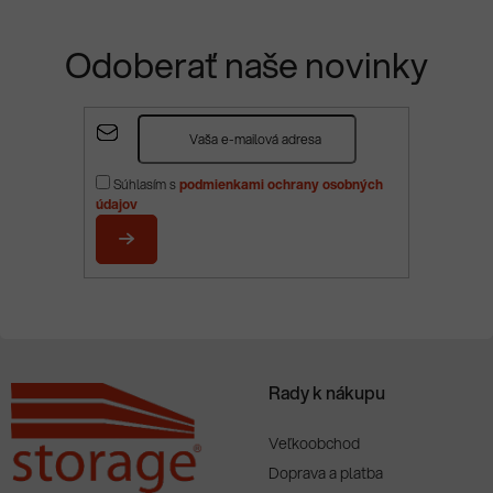
Odoberať naše novinky
Z
á
p
Súhlasím s
podmienkami ochrany osobných
ä
údajov
t
i
PRIHLÁSIŤ
e
SA
Rady k nákupu
Veľkoobchod
Doprava a platba