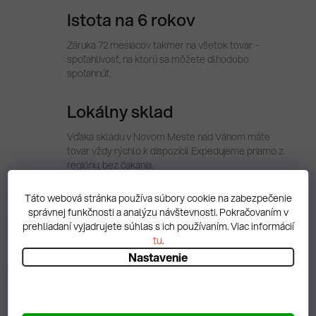
Istota na 6 rokov
Záruka 72 mesiacov takmer na všetok tovar –
spoľahlivosť, na ktorú sa môžete dlhodobo
spoľahnúť.
Lokálny sklad
Vďaka skladu v Novom Meste nad Váhom máte
tovar vždy rýchlo k dispozícii. Expedujeme priamo z
regiónu, bez čakania.
Táto webová stránka používa súbory cookie na zabezpečenie
správnej funkčnosti a analýzu návštevnosti. Pokračovaním v
Popis
prehliadaní vyjadrujete súhlas s ich používaním. Viac informácií
tu
.
Nastavenie
Diskusia