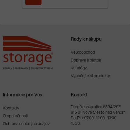
i
PRIHLÁSIŤ
e
SA
Rady k nákupu
Veľkoobchod
Doprava a platba
Katalógy
Vypočujte si produkty
Informácie pre Vás
Kontakt
Trenčianska ulica 6594/29F
Kontakty
915 01 Nové Mesto nad Váhom
O spoločnosti
Po-Pia: 07:00–12:00 | 13:00–
15:30
Ochrana osobných údajov