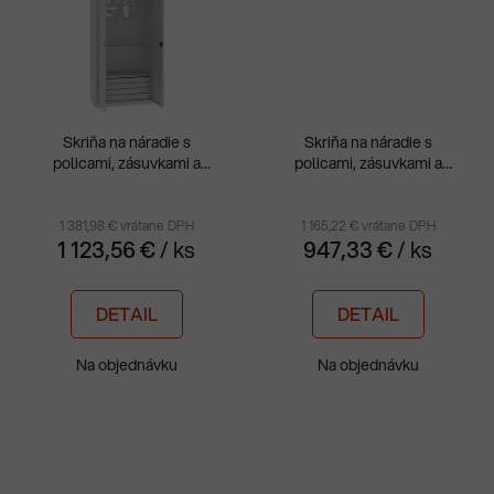
Skriňa na náradie s
Skriňa na náradie s
policami, zásuvkami a
policami, zásuvkami a
perfo panelom MSW
perfo panelom MSW
210/5-17
212/5-18
1 381,98 € vrátane DPH
1 165,22 € vrátane DPH
1 123,56 €
/ ks
947,33 €
/ ks
DETAIL
DETAIL
Na objednávku
Na objednávku