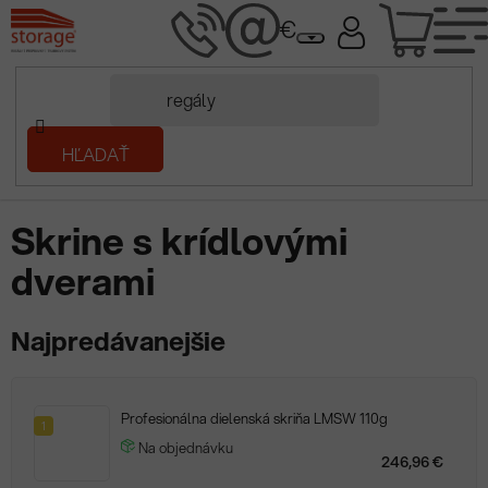
Prejsť
NÁK
na
obsah
KOŠÍ
Domov
HĽADAŤ
/
Kovový nábytok
/
Dielenský nábytok
/
Dielňa
/
Skrine s krídlovými
dverami
Skrine s krídlovými
dverami
Najpredávanejšie
Profesionálna dielenská skriňa LMSW 110g
1
Na objednávku
246,96 €