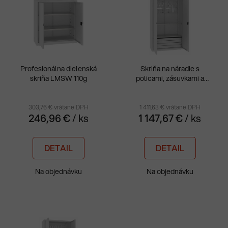
p
p
r
i
o
s
d
p
u
r
k
Profesionálna dielenská
Skriňa na náradie s
o
t
skriňa LMSW 110g
policami, zásuvkami a
d
perfo panelom MSW
o
u
212/5-17
v
303,76 € vrátane DPH
1 411,63 € vrátane DPH
k
246,96 €
/ ks
1 147,67 €
/ ks
t
o
DETAIL
DETAIL
v
Na objednávku
Na objednávku