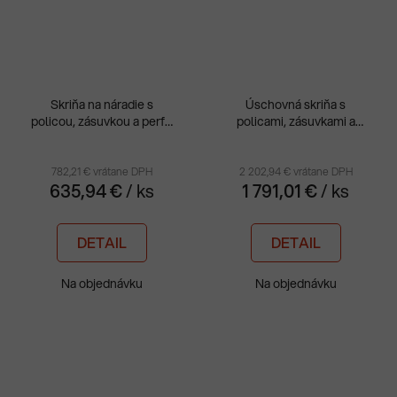
Skriňa na náradie s
Úschovná skriňa s
policou, zásuvkou a perfo
policami, zásuvkami a
panelom MSW 110/5-32
boxom MSW 212/5-31
782,21 € vrátane DPH
2 202,94 € vrátane DPH
635,94 €
/ ks
1 791,01 €
/ ks
DETAIL
DETAIL
Na objednávku
Na objednávku