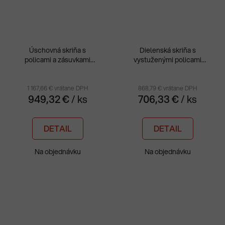
Úschovná skriňa s
Dielenská skriňa s
policami a zásuvkami
vystuženými policami
MSW 110/5-15
MSW 212/5-23
1 167,66 € vrátane DPH
868,79 € vrátane DPH
949,32 €
/ ks
706,33 €
/ ks
DETAIL
DETAIL
Na objednávku
Na objednávku