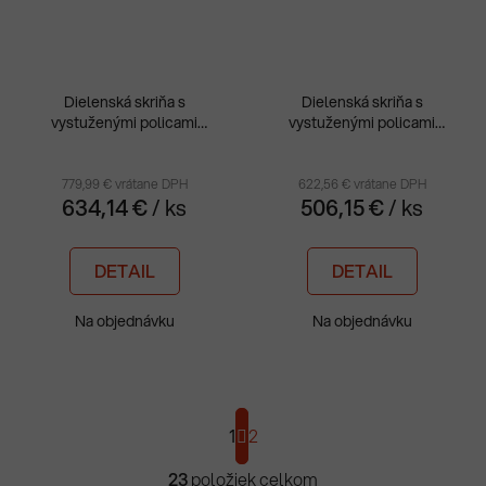
Dielenská skriňa s
Dielenská skriňa s
vystuženými policami
vystuženými policami
MSW 210/5-23
MSW 112/5-22
779,99 € vrátane DPH
622,56 € vrátane DPH
634,14 €
/ ks
506,15 €
/ ks
DETAIL
DETAIL
Na objednávku
Na objednávku
S
1
t
2
r
á
23
položiek celkom