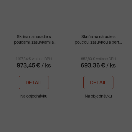
Skriňa na náradie s
Skriňa na náradie s
policami, zásuvkami a
policou, zásuvkou a perfo
perfo panelom MSW
panelom MSW 112/5-32
210/5-18
1 197,34 € vrátane DPH
852,83 € vrátane DPH
973,45 €
/ ks
693,36 €
/ ks
DETAIL
DETAIL
Na objednávku
Na objednávku