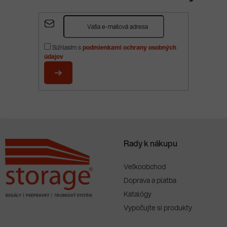
Z
á
p
Súhlasím s
podmienkami ochrany osobných
ä
údajov
t
i
PRIHLÁSIŤ
e
SA
Rady k nákupu
Veľkoobchod
Doprava a platba
Katalógy
Vypočujte si produkty