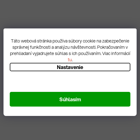
Úschovná skriňa s
Úschovná skriňa s
policami a zásuvkami
policami a zásuvkami
Táto webová stránka používa súbory cookie na zabezpečenie
MSW 210/5-30
MSW 112/5-15
správnej funkčnosti a analýzu návštevnosti. Pokračovaním v
prehliadaní vyjadrujete súhlas s ich používaním. Viac informácií
1 541,60 € vrátane DPH
1 222,34 € vrátane DPH
tu
.
1 253,33 €
/ ks
993,77 €
/ ks
Nastavenie
DETAIL
DETAIL
Na objednávku
Na objednávku
Súhlasím