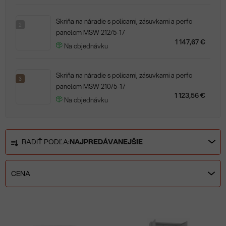
Skriňa na náradie s policami, zásuvkami a perfo
2
panelom MSW 212/5-17
1 147,67 €
Na objednávku
Skriňa na náradie s policami, zásuvkami a perfo
3
panelom MSW 210/5-17
1 123,56 €
Na objednávku
R
RADIŤ PODĽA:
NAJPREDÁVANEJŠIE
a
d
e
CENA
n
i
V
e
ý