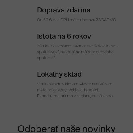
Doprava zdarma
Od 60 € bez DPH máte dopravu ZADARMO
Istota na 6 rokov
Záruka 72 mesiacov takmer na všetok tovar –
spoľahlivosť, na ktorú sa môžete dlhodobo
spoľahnúť.
Lokálny sklad
Vďaka skladu v Novom Meste nad Váhom
máte tovar vždy rýchlo k dispozícii.
Expedujeme priamo z regiónu, bez čakania.
Odoberať naše novinky