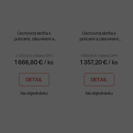
Úschovná skriňa s
Úschovná skriňa s
policami, zásuvkami a
policami a zásuvkami
boxom MSW 210/5-31
MSW 212/5-30
2 050,16 € vrátane DPH
1 669,36 € vrátane DPH
1 666,80 €
/ ks
1 357,20 €
/ ks
DETAIL
DETAIL
Na objednávku
Na objednávku