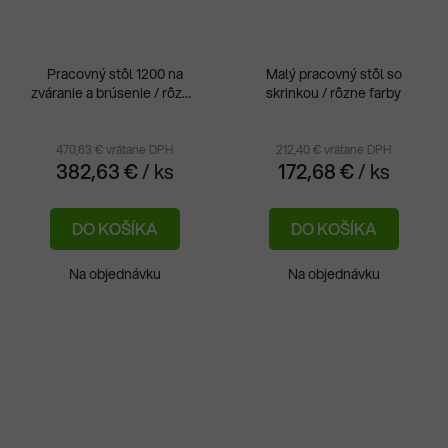
Pracovný stôl 1200 na
Malý pracovný stôl so
zváranie a brúsenie / rôzne
skrinkou / rôzne farby
farby
470,63 € vrátane DPH
212,40 € vrátane DPH
382,63 €
/ ks
172,68 €
/ ks
DO KOŠÍKA
DO KOŠÍKA
Na objednávku
Na objednávku