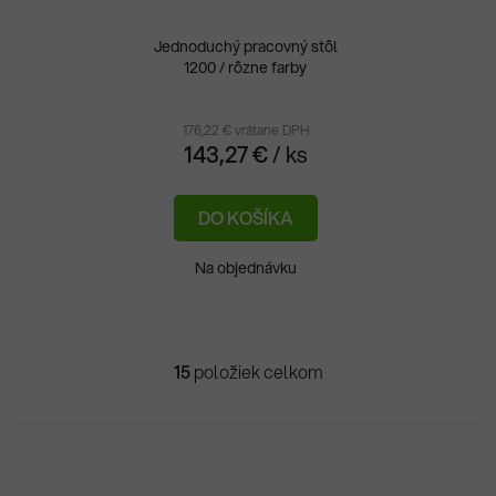
Jednoduchý pracovný stôl
1200 / rôzne farby
176,22 € vrátane DPH
143,27 €
/ ks
DO KOŠÍKA
Na objednávku
15
položiek celkom
O
v
l
á
d