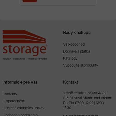
i
e
SA
Rady k nákupu
Veľkoobchod
Doprava a platba
Katalógy
Vypočujte si produkty
Informácie pre Vás
Kontakt
Trenčianska ulica 6594/29F
Kontakty
915 01 Nové Mesto nad Váhom
O spoločnosti
Po-Pia: 07:00–12:00 | 13:00–
15:30
Ochrana osobných údajov
Obchodné podmienky
storage@storage.sk