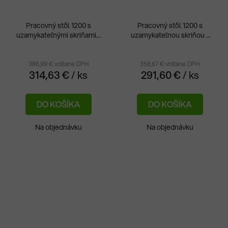
Pracovný stôl 1200 s
Pracovný stôl 1200 s
uzamykateľnými skriňami /
uzamykateľnou skriňou /
rôzne farby
rôzne farby
386,99 € vrátane DPH
358,67 € vrátane DPH
314,63 €
/ ks
291,60 €
/ ks
DO KOŠÍKA
DO KOŠÍKA
Na objednávku
Na objednávku