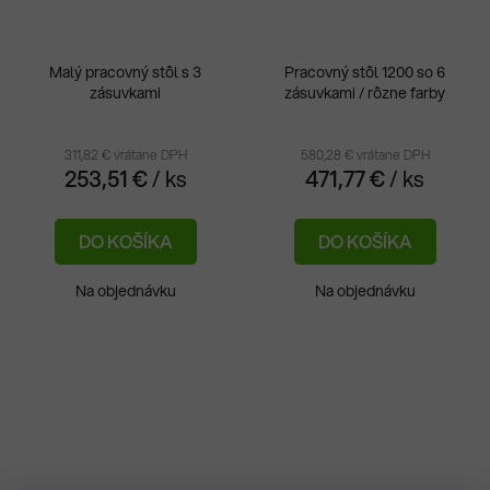
Malý pracovný stôl s 3
Pracovný stôl 1200 so 6
zásuvkami
zásuvkami / rôzne farby
311,82 € vrátane DPH
580,28 € vrátane DPH
253,51 €
/ ks
471,77 €
/ ks
DO KOŠÍKA
DO KOŠÍKA
Na objednávku
Na objednávku