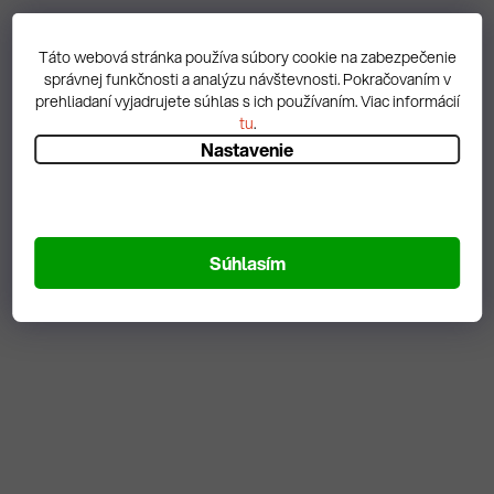
Táto webová stránka používa súbory cookie na zabezpečenie
Pracovný stôl 1200 so
Pracovný stôl 1200 so
správnej funkčnosti a analýzu návštevnosti. Pokračovaním v
zásuvkami a skrinkou /
zásuvkami a policou /
prehliadaní vyjadrujete súhlas s ich používaním. Viac informácií
rôzne farby
rôzne farby
tu
.
Nastavenie
474,12 € vrátane DPH
455,19 € vrátane DPH
385,46 €
/ ks
370,07 €
/ ks
DO KOŠÍKA
DO KOŠÍKA
Súhlasím
Na objednávku
Na objednávku