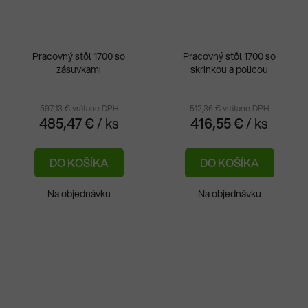
Pracovný stôl 1700 so
Pracovný stôl 1700 so
zásuvkami
skrinkou a policou
597,13 € vrátane DPH
512,36 € vrátane DPH
485,47 €
/ ks
416,55 €
/ ks
DO KOŠÍKA
DO KOŠÍKA
Na objednávku
Na objednávku