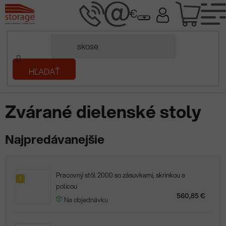
Prejsť
NÁK
na
obsah
KOŠÍ
Domov
HĽADAŤ
/
Kovový nábytok
/
Dielenský nábytok
/
Dielňa
/
Zvárané dielenské
stoly
Zvárané dielenské stoly
Najpredávanejšie
Pracovný stôl 2000 so zásuvkami, skrinkou a
1
policou
560,85 €
Na objednávku