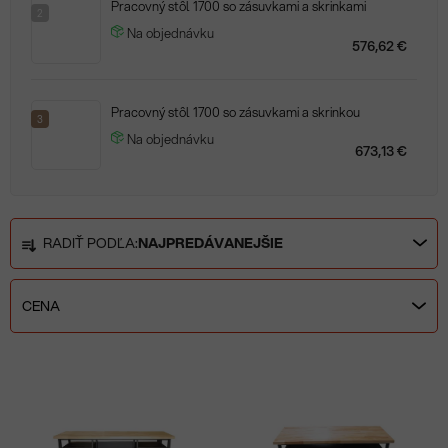
Pracovný stôl 1700 so zásuvkami a skrinkami
2
Na objednávku
576,62 €
Pracovný stôl 1700 so zásuvkami a skrinkou
3
Na objednávku
673,13 €
R
RADIŤ PODĽA:
NAJPREDÁVANEJŠIE
a
d
e
CENA
n
i
V
e
ý
p
p
r