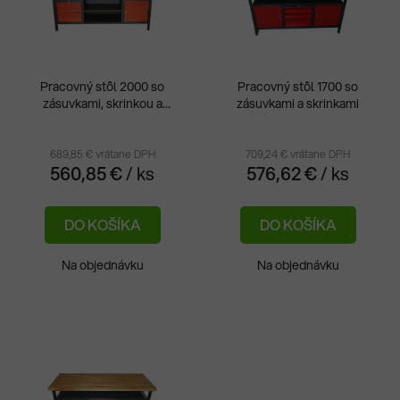
i
o
s
d
p
u
r
k
Pracovný stôl 2000 so
Pracovný stôl 1700 so
o
t
zásuvkami, skrinkou a
zásuvkami a skrinkami
d
policou
o
u
v
689,85 € vrátane DPH
709,24 € vrátane DPH
k
560,85 €
/ ks
576,62 €
/ ks
t
o
DO KOŠÍKA
DO KOŠÍKA
v
Na objednávku
Na objednávku