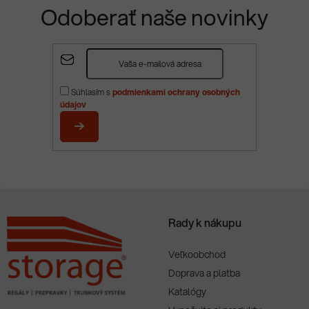
Odoberať naše novinky
Z
á
p
Súhlasím s
podmienkami ochrany osobných
ä
údajov
t
i
PRIHLÁSIŤ
e
SA
Rady k nákupu
Veľkoobchod
Doprava a platba
Katalógy