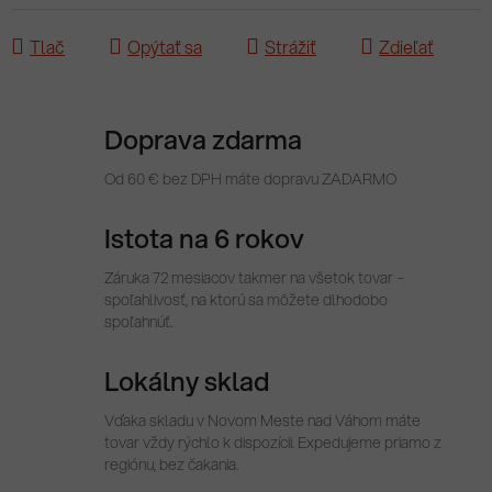
Tlač
Opýtať sa
Strážiť
Zdieľať
Doprava zdarma
Od 60 € bez DPH máte dopravu ZADARMO
Istota na 6 rokov
Záruka 72 mesiacov takmer na všetok tovar –
spoľahlivosť, na ktorú sa môžete dlhodobo
spoľahnúť.
Lokálny sklad
Vďaka skladu v Novom Meste nad Váhom máte
tovar vždy rýchlo k dispozícii. Expedujeme priamo z
regiónu, bez čakania.