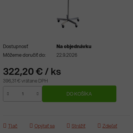
Dostupnosť
Na objednávku
Môžeme doručiť do:
22.9.2026
322,20 €
/ ks
396,31 € vrátane DPH
Jednotková cena:
DO KOŠÍKA
Tlač
Opýtať sa
Strážiť
Zdieľať