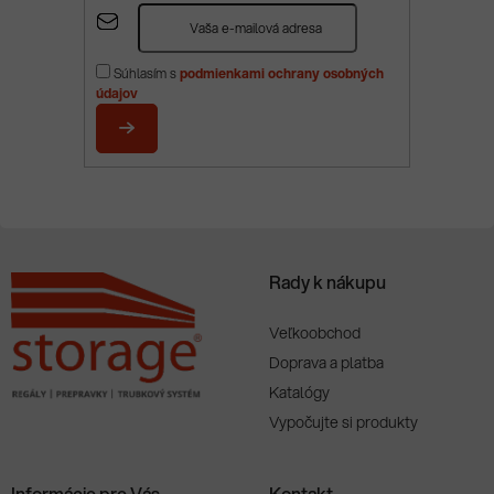
Z
á
p
Súhlasím s
podmienkami ochrany osobných
ä
údajov
t
i
PRIHLÁSIŤ
e
SA
Rady k nákupu
Veľkoobchod
Doprava a platba
Katalógy
Vypočujte si produkty
Informácie pre Vás
Kontakt