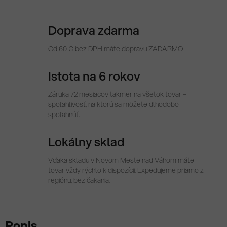
Doprava zdarma
Od 60 € bez DPH máte dopravu ZADARMO
Istota na 6 rokov
Záruka 72 mesiacov takmer na všetok tovar –
spoľahlivosť, na ktorú sa môžete dlhodobo
spoľahnúť.
Lokálny sklad
Vďaka skladu v Novom Meste nad Váhom máte
tovar vždy rýchlo k dispozícii. Expedujeme priamo z
regiónu, bez čakania.
Popis