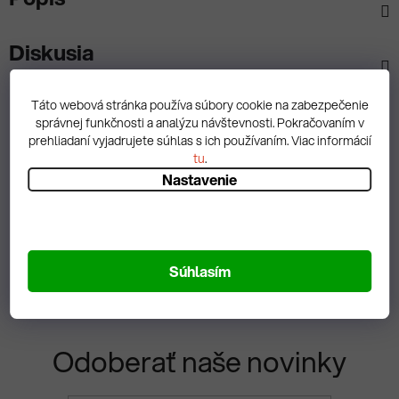
Diskusia
Táto webová stránka používa súbory cookie na zabezpečenie
správnej funkčnosti a analýzu návštevnosti. Pokračovaním v
prehliadaní vyjadrujete súhlas s ich používaním. Viac informácií
Spätná väzba
tu
.
Nastavenie
Zobrazit hodnotenie
Súhlasím
Odoberať naše novinky