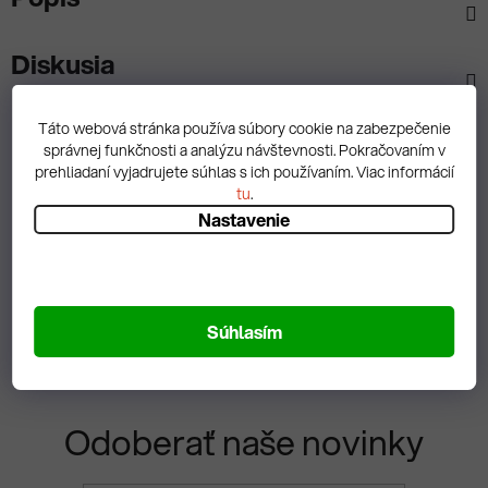
Diskusia
Táto webová stránka používa súbory cookie na zabezpečenie
správnej funkčnosti a analýzu návštevnosti. Pokračovaním v
prehliadaní vyjadrujete súhlas s ich používaním. Viac informácií
Spätná väzba
tu
.
Nastavenie
Zobrazit hodnotenie
Súhlasím
Odoberať naše novinky