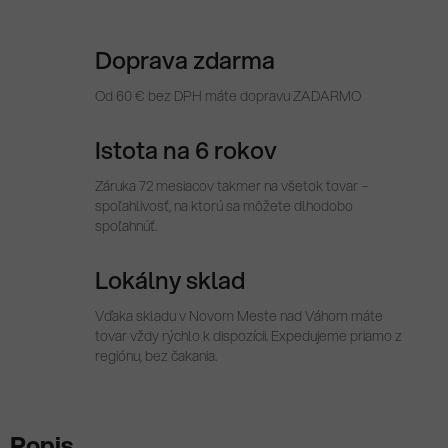
Doprava zdarma
Od 60 € bez DPH máte dopravu ZADARMO
Istota na 6 rokov
Záruka 72 mesiacov takmer na všetok tovar –
spoľahlivosť, na ktorú sa môžete dlhodobo
spoľahnúť.
Lokálny sklad
Vďaka skladu v Novom Meste nad Váhom máte
tovar vždy rýchlo k dispozícii. Expedujeme priamo z
regiónu, bez čakania.
Popis