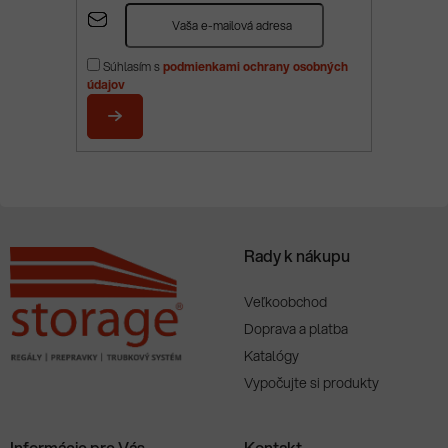
Z
á
p
Súhlasím s
podmienkami ochrany osobných
ä
údajov
t
i
PRIHLÁSIŤ
e
SA
Rady k nákupu
Veľkoobchod
Doprava a platba
Katalógy
Vypočujte si produkty
Informácie pre Vás
Kontakt