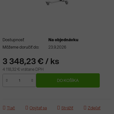
Dostupnosť
Na objednávku
Môžeme doručiť do:
23.9.2026
3 348,23 €
/ ks
4 118,32 € vrátane DPH
Jednotková cena:
DO KOŠÍKA
Tlač
Opýtať sa
Strážiť
Zdieľať