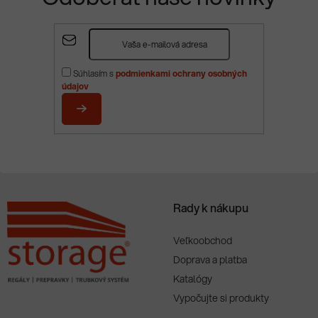
Z
á
p
Súhlasím s
podmienkami ochrany osobných
ä
údajov
t
i
PRIHLÁSIŤ
e
SA
Rady k nákupu
Veľkoobchod
Doprava a platba
Katalógy
Vypočujte si produkty