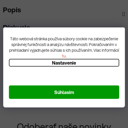
Popis
Diskusia
Táto webová stránka používa súbory cookie na zabezpečenie
správnej funkčnosti a analýzu návštevnosti. Pokračovaním v
prehliadaní vyjadrujete súhlas s ich používaním. Viac informácií
tu
.
Spätná väzba
Nastavenie
Zobrazit hodnotenie
Súhlasím
Odoberať naše novinky