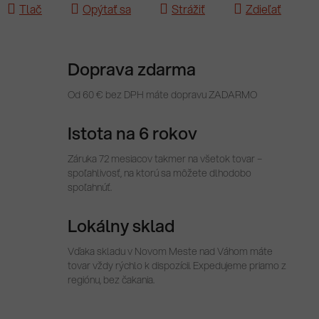
Tlač
Opýtať sa
Strážiť
Zdieľať
Doprava zdarma
Od 60 € bez DPH máte dopravu ZADARMO
Istota na 6 rokov
Záruka 72 mesiacov takmer na všetok tovar –
spoľahlivosť, na ktorú sa môžete dlhodobo
spoľahnúť.
Lokálny sklad
Vďaka skladu v Novom Meste nad Váhom máte
tovar vždy rýchlo k dispozícii. Expedujeme priamo z
regiónu, bez čakania.