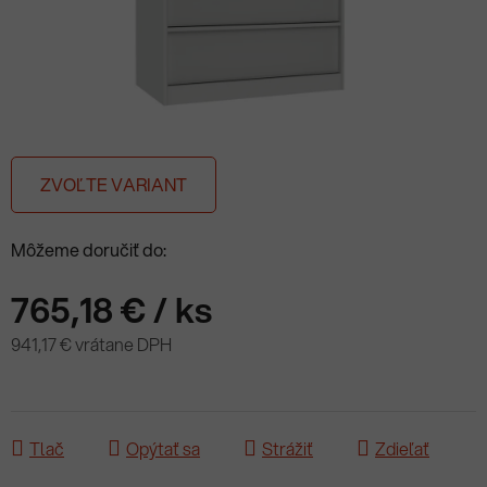
ZVOĽTE VARIANT
Môžeme doručiť do:
765,18 €
/ ks
941,17 € vrátane DPH
Jednotková cena:
Tlač
Opýtať sa
Strážiť
Zdieľať