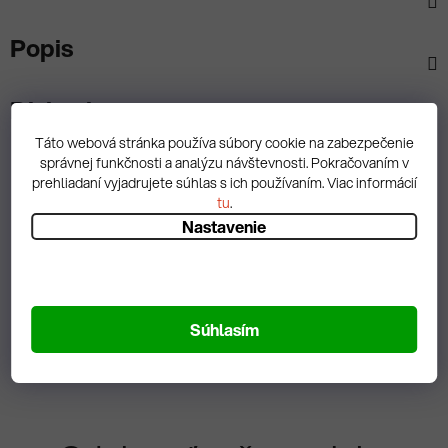
Popis
Diskusia
Táto webová stránka používa súbory cookie na zabezpečenie
správnej funkčnosti a analýzu návštevnosti. Pokračovaním v
prehliadaní vyjadrujete súhlas s ich používaním. Viac informácií
tu
.
Nastavenie
Spätná väzba
Zobrazit hodnotenie
Súhlasím