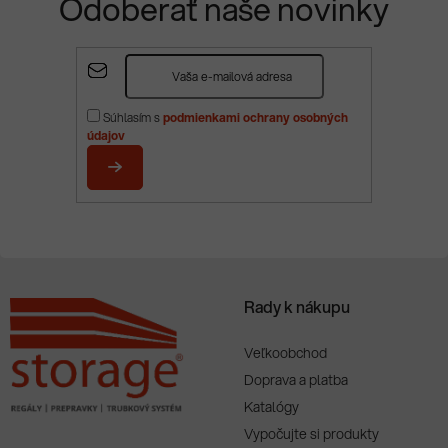
Odoberať naše novinky
Z
á
p
Súhlasím s
podmienkami ochrany osobných
ä
údajov
t
i
PRIHLÁSIŤ
e
SA
Rady k nákupu
Veľkoobchod
Doprava a platba
Katalógy
Vypočujte si produkty