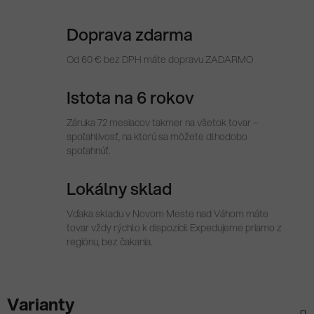
Doprava zdarma
Od 60 € bez DPH máte dopravu ZADARMO
Istota na 6 rokov
Záruka 72 mesiacov takmer na všetok tovar –
spoľahlivosť, na ktorú sa môžete dlhodobo
spoľahnúť.
Lokálny sklad
Vďaka skladu v Novom Meste nad Váhom máte
tovar vždy rýchlo k dispozícii. Expedujeme priamo z
regiónu, bez čakania.
Varianty