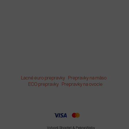
Lacné euro prepravky
Prepravky na mäso
ECO prepravky
Prepravky na ovocie
Vytvoril Shoptet
&
PekneWeby