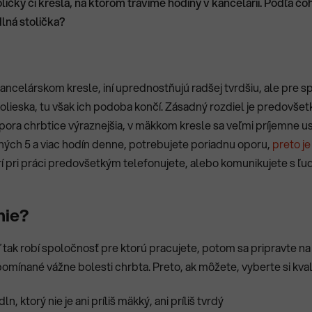
oličky či kresla, na ktorom trávime hodiny v kancelárii. Podľa č
lná stolička?
ancelárskom kresle, iní uprednostňujú radšej tvrdšiu, ale pre s
kolieska, tu však ich podoba končí.
Zásadný rozdiel je predovšetk
ora chrbtice výraznejšia, v mäkkom kresle sa veľmi príjemne usa
dlhých 5 a viac hodín denne, potrebujete poriadnu oporu,
preto j
í pri práci predovšetkým telefonujete
, alebo komunikujete s ľu
nie?
ď tak robí spoločnosť pre ktorú pracujete, potom sa pripravte n
mínané vážne bolesti chrbta. Preto, ak môžete, vyberte si kvalit
 ktorý nie je ani príliš mäkký, ani príliš tvrdý