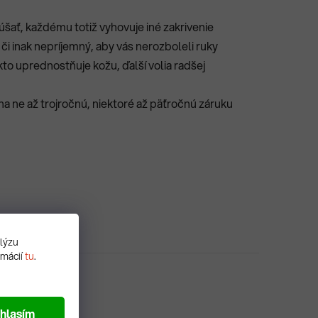
úšať, každému totiž vyhovuje iné zakrivenie
či inak nepríjemný, aby vás nerozboleli ruky
o uprednostňuje kožu, ďalší volia radšej
na ne až trojročnú, niektoré až päťročnú záruku
alýzu
rmácií
tu
.
hlasím