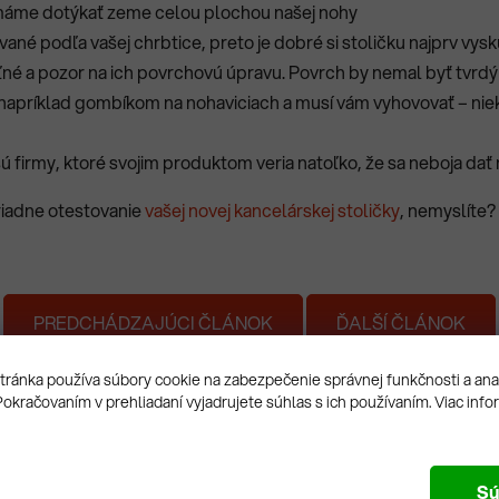
a máme dotýkať zeme celou plochou našej nohy
né podľa vašej chrbtice, preto je dobré si stoličku najprv vysk
ľné a pozor na ich povrchovú úpravu. Povrch by nemal byť tvrdý 
napríklad gombíkom na nohaviciach a musí vám vyhovovať – niekt
ú firmy, ktoré svojim produktom veria natoľko, že sa neboja dať 
riadne otestovanie
vašej novej kancelárskej stoličky
, nemyslíte?
PREDCHÁDZAJÚCI ČLÁNOK
ĎALŠÍ ČLÁNOK
ránka používa súbory cookie na zabezpečenie správnej funkčnosti a an
Pokračovaním v prehliadaní vyjadrujete súhlas s ich používaním. Viac info
Sú