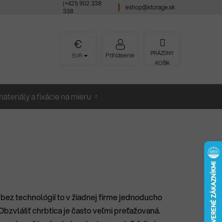
(+421) 902 338
eshop@storage.sk
338
NÁKUPNÝ
PRÁZDNY
Prihlásenie
EUR
KOŠÍK
KOŠÍK
ateriály a fixácie na mieru
 bez technológií to v žiadnej firme jednoducho
 Obzvlášť chrbtica je často veľmi preťažovaná.