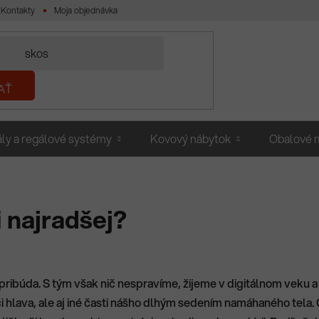
Kontakty
Moja objednávka
AŤ
ly a regálové systémy
Kovový nábytok
Obalové m
 najradšej?
pribúda. S tým však nič nespravíme, žijeme v digitálnom veku a
či hlava, ale aj iné časti nášho dlhým sedením namáhaného tela.