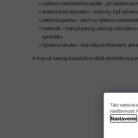
výškovo nastaviteľný sedák – pri sedení s
anatomické operadlo – malo by byť vytvarova
lakťová opierka – nech sú výškovo nastavite
materiál – má byť pevný, odolný voči oderu 
syntetiku
Správna záruka – dva roky sú štandard, ale s
A to je už naozaj dostatočne dlhé obdobie na po
Táto webová st
návštevnosti. 
Nastavenie