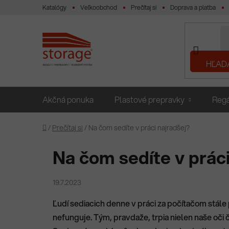
Prejsť
Katalógy
Veľkoobchod
Prečítaj si
Doprava a platba
na
obsah
HĽAD
Akčná ponuka
Plastové prepravky
Regá
Domov
/
Prečítaj si
/
Na čom sedíte v práci najradšej?
Na čom sedíte v práci
19.7.2023
Ľudí sediacich denne v práci za počítačom stále 
nefunguje. Tým, pravdaže, trpia nielen naše oči 