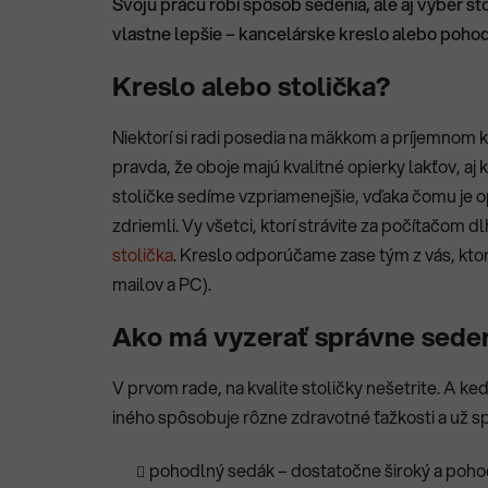
Svoju prácu robí spôsob sedenia, ale aj výber st
vlastne lepšie – kancelárske kreslo alebo pohod
Kreslo alebo stolička?
Niektorí si radi posedia na mäkkom a príjemnom k
pravda, že oboje majú kvalitné opierky lakťov, aj 
stoličke sedíme vzpriamenejšie, vďaka čomu je op
zdriemli. Vy všetci, ktorí strávite za počítačom 
stolička
.
Kreslo odporúčame zase tým z vás, ktor
mailov a PC).
Ako má vyzerať správne sede
V prvom rade, na kvalite stoličky nešetrite. A ke
iného spôsobuje rôzne zdravotné ťažkosti a už spo
pohodlný sedák – dostatočne široký a pohodln,