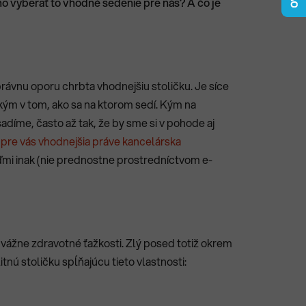
oho vyberať to vhodné sedenie pre nás? A čo je
právnu oporu chrbta vhodnejšiu stoličku. Je síce
ým v tom, ako sa na ktorom sedí.
Kým na
díme, často až tak, že by sme si v pohode aj
e pre vás vhodnejšia práve kancelárska
ďmi inak (nie prednostne prostredníctvom e-
a vážne zdravotné ťažkosti. Zlý posed totiž okrem
nú stoličku spĺňajúcu tieto vlastnosti: