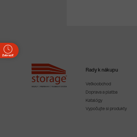
á
p
ä
t
i
e
Zobraziť
e
Rady k nákupu
00
00
Veľkoobchod
00
Doprava a platba
00
Katalógy
00
Vypočujte si produkty
akt
01 Nové