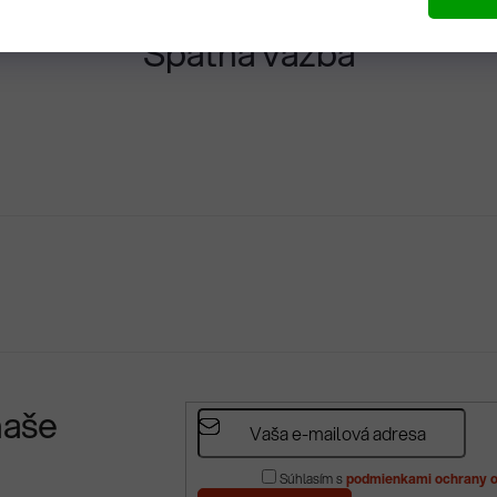
Spätná väzba
naše
Súhlasím s
podmienkami ochrany o