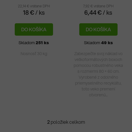
u
produktu
pro
22,14 € vrátane DPH
7,92 € vrátane DPH
k
18 €
/ ks
6,44 €
/ ks
je
je
t
5,0
5,0
o
DO KOŠÍKA
DO KOŠÍKA
z
z
v
5
5
Skladom
251 ks
Skladom
49 ks
hviezdičiek.
hvie
Nosnosť 30 kg
Zabezpečte svoj náklad vo
veľkoformátových boxoch
pomocou robustného veka
s rozmermi 80 × 60 cm.
Vyrobené z odolného
priemyselného recyklátu,
toto veko premení
otvorenú...
2
položiek celkom
O
v