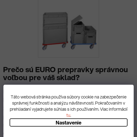
Prečo sú EURO prepravky správnou
voľbou pre váš sklad?
Naše
plastové euro prepravky
sú vyrobené z vysoko
Táto webová stránka používa súbory cookie na zabezpečenie
kvalitného polypropylénu, ktorý zaručuje extrémnu
správnej funkčnosti a analýzu návštevnosti. Pokračovaním v
životnosť aj v náročných priemyselných podmienkach. Sú
prehliadaní vyjadrujete súhlas s ich používaním. Viac informácií
tu
.
plne optimalizované pre automatizované dopravníky a
Nastavenie
spĺňajú najprísnejšie požiadavky na modernú logistiku a
efektívne stohovanie.