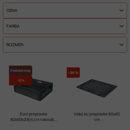
d
e
CENA
n
i
FARBA
e
p
ROZMER
r
o
d
V
u
ý
Posledné kusy
–34 %
k
p
–13 %
t
i
o
s
v
p
r
Euro prepravka
Veko ku prepravke 80x60
o
80x60x23(v) cm rukoväte
cm
Priemerné
Pri
d
otvorené
hodnotenie
hod