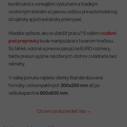
konštrukcii s vonkajšími výstuhami a hladkým
vnútorným stenám sú jasnou voľbou pre automobilový,
strojársky aj potravinársky priemysel.
Hľadáte spôsob, ako si uľahčiť prácu? S našimi
vozíkmi
pod prepravky
bude manipulácia s tovarom hračkou.
Sú ľahké, odolné a presne pasujú na EURO rozmery,
takže presun aj plne naložených stohov zvládnete bez
námahy.
V našej ponuke nájdete všetky štandardizované
formáty: od kompaktných
300x200 mm
až po
veľkokapacitné
800x600 mm
.
Chcem sa dozvedieť viac