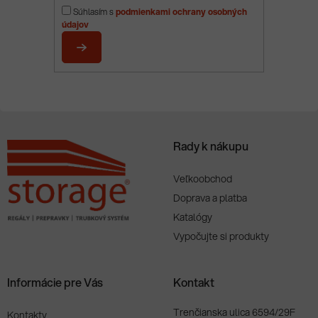
p
Súhlasím s
podmienkami ochrany osobných
ä
údajov
t
i
PRIHLÁSIŤ
e
SA
Rady k nákupu
Veľkoobchod
Doprava a platba
Katalógy
Vypočujte si produkty
Informácie pre Vás
Kontakt
Trenčianska ulica 6594/29F
Kontakty