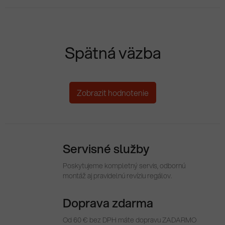
Spätná väzba
Zobrazit hodnotenie
Servisné služby
Poskytujeme kompletný servis, odbornú
montáž aj pravidelnú revíziu regálov.
Doprava zdarma
Od 60 € bez DPH máte dopravu ZADARMO