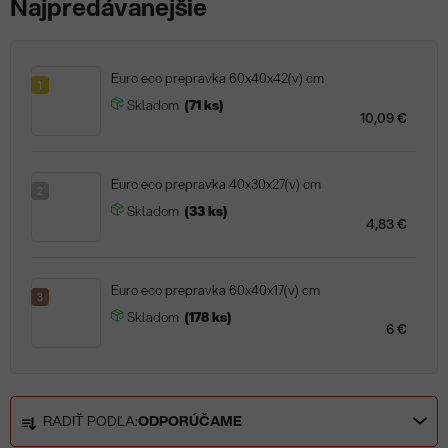
Najpredávanejšie
Euro eco prepravka 60x40x42(v) cm
1
Skladom
(71 ks)
10,09 €
Euro eco prepravka 40x30x27(v) cm
2
Skladom
(33 ks)
4,83 €
Euro eco prepravka 60x40x17(v) cm
3
Skladom
(178 ks)
6 €
R
RADIŤ PODĽA:
ODPORÚČAME
a