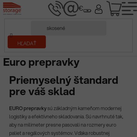
Prejsť
NÁK
na
obsah
KOŠÍ
Domov
HĽADAŤ
/
Plastové prepravky
/
Stohovacie prepravky
/
Euro prepravky
Euro prepravky
Priemyselný štandard
pre váš sklad
EURO prepravky
sú základným kameňom modernej
logistiky a efektívneho skladovania. Sú navrhnuté tak,
aby na milimeter presne pasovali na rozmery euro
paliet a regálových systémov. Vďaka robustnej