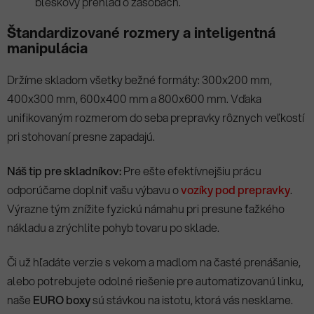
bleskový prehľad o zásobách.
Štandardizované rozmery a inteligentná
manipulácia
Držíme skladom všetky bežné formáty: 300x200 mm,
400x300 mm, 600x400 mm a 800x600 mm. Vďaka
unifikovaným rozmerom do seba prepravky rôznych veľkostí
pri stohovaní presne zapadajú.
Náš tip pre skladníkov:
Pre ešte efektívnejšiu prácu
odporúčame doplniť vašu výbavu o
vozíky pod prepravky
.
Výrazne tým znížite fyzickú námahu pri presune ťažkého
nákladu a zrýchlite pohyb tovaru po sklade.
Či už hľadáte verzie s vekom a madlom na časté prenášanie,
alebo potrebujete odolné riešenie pre automatizovanú linku,
naše
EURO boxy
sú stávkou na istotu, ktorá vás nesklame.