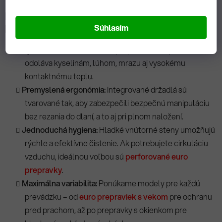
Kľúčové vlastnosti a výhody, ktoré oceníte v
praxi:
Súhlasím
Vysoká odolnosť:
Materiál prepraviek bez problémov
odoláva kyselinám, lúhom, mrazu aj vysokému
kontaktnému teplu.
Premyslená ergonómia:
Integrované držadlá sú
tvarované tak, aby zabezpečili bezpečnú manipuláciu
bez rezania do dlaní, a to aj pri plnom naložení.
Jednoduchá hygiena:
Hladké vnútorné steny umožňujú
rýchle a efektívne čistenie. Ak potrebujete cirkuláciu
vzduchu, ideálnou voľbou sú
perforované euro
prepravky
.
Maximálna variabilita:
Ponúkame modely pre každú
prevádzku – od
euro prepraviek s vekom
pre ochranu
pred prachom, až po prepravky s okienkom pre