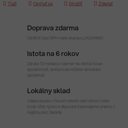
Tlač
Opýtať sa
Strážiť
Zdieľať
Doprava zdarma
Od 60 € bez DPH máte dopravu ZADARMO
Istota na 6 rokov
Záruka 72 mesiacov takmer na všetok tovar –
spoľahlivosť, na ktorú sa môžete dlhodobo
spoľahnúť.
Lokálny sklad
Vďaka skladu v Novom Meste nad Váhom máte
tovar vždy rýchlo k dispozícii. Expedujeme priamo z
regiónu, bez čakania.