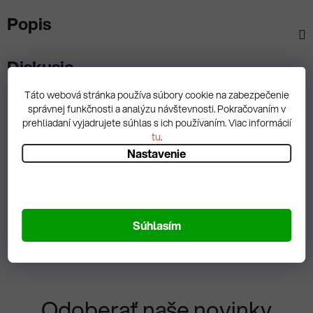
Popis
Diskusia
Táto webová stránka používa súbory cookie na zabezpečenie
správnej funkčnosti a analýzu návštevnosti. Pokračovaním v
prehliadaní vyjadrujete súhlas s ich používaním. Viac informácií
tu
.
Spätná väzba
Nastavenie
Zobrazit hodnotenie
Súhlasím
Odoberať naše novinky