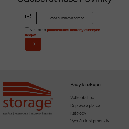
Z
á
p
Súhlasím s
podmienkami ochrany osobných
ä
údajov
t
i
PRIHLÁSIŤ
e
SA
Rady k nákupu
Veľkoobchod
Doprava a platba
Katalógy
Vypočujte si produkty